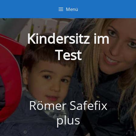
Zum
Menü
Inhalt
springen
Kindersitz im
Test
Römer Safefix
plus