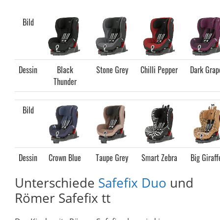
Bild
Dessin
Black
Stone Grey
Chilli Pepper
Dark Grap
Thunder
Bild
Dessin
Crown Blue
Taupe Grey
Smart Zebra
Big Giraff
Unterschiede
Safefix Duo
und
Römer Safefix tt