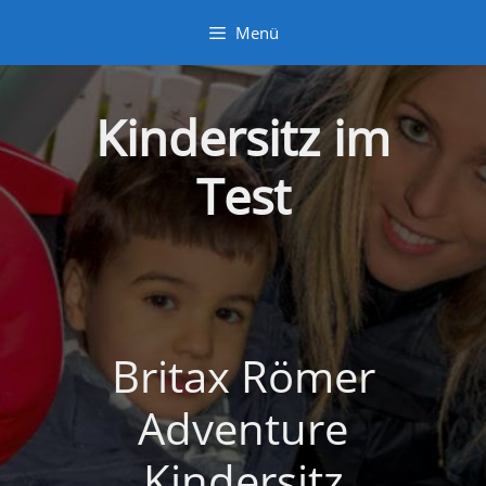
Zum
Menü
Inhalt
springen
Kindersitz im
Test
Britax Römer
Adventure
Kindersitz