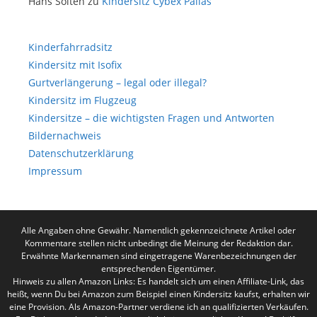
Hans Solten
zu
Kindersitz Cybex Pallas
Kinderfahrradsitz
Kindersitz mit Isofix
Gurtverlängerung – legal oder illegal?
Kindersitz im Flugzeug
Kindersitze – die wichtigsten Fragen und Antworten
Bildernachweis
Datenschutzerklärung
Impressum
Alle Angaben ohne Gewähr. Namentlich gekennzeichnete Artikel oder
Kommentare stellen nicht unbedingt die Meinung der Redaktion dar.
Erwähnte Markennamen sind eingetragene Warenbezeichnungen der
entsprechenden Eigentümer.
Hinweis zu allen Amazon Links: Es handelt sich um einen Affiliate-Link, das
heißt, wenn Du bei Amazon zum Beispiel einen Kindersitz kaufst, erhalten wir
eine Provision. Als Amazon-Partner verdiene ich an qualifizierten Verkäufen.