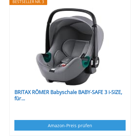
BESTSELLER NR. 3
BRITAX RÖMER Babyschale BABY-SAFE 3 i-SIZE,
für...
Amazon-Preis prüfen