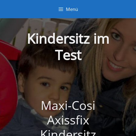
Zum
Menü
Inhalt
springen
Kindersitz im
Test
Maxi-Cosi
Axissfix
Kindersitz